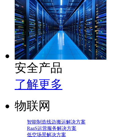
安全产品
了解更多
物联网
智能制造线边搬运解决方案
RaaS运营服务解决方案
低空场景解决方案