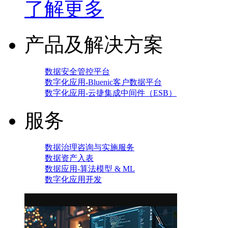
了解更多
产品及解决方案
数据安全管控平台
数字化应用-Bluenic客户数据平台
数字化应用-云捷集成中间件（ESB）
服务
数据治理咨询与实施服务
数据资产入表
数据应用-算法模型 & ML
数字化应用开发