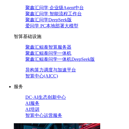
聚鑫汇问学 企业级Agent中台
聚鑫汇问学 智能流程工作台
聚鑫汇问学DeepSeek版
爱问学 PC本地部署大模型
智算基础设施
聚鑫汇鲲泰智算服务器
聚鑫汇鲲泰问学一体机
聚鑫汇鲲泰问学一体机DeepSeek版
异构算力调度与加速平台
智算中心(AICC)
服务
DC·AI生态创新中心
AI服务
AI培训
智算中心运营服务