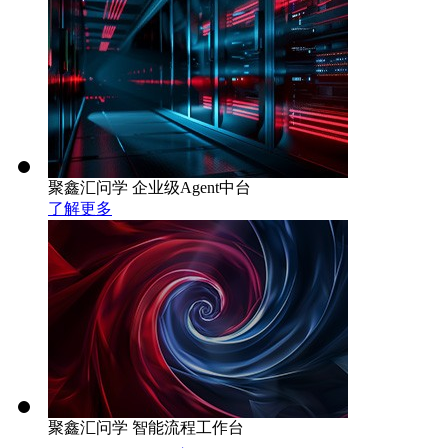
聚鑫汇问学 企业级Agent中台
了解更多
聚鑫汇问学 智能流程工作台