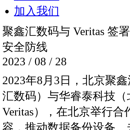
加入我们
聚鑫汇数码与 Veritas 
安全防线
2023 / 08 / 28
2023年8月3日，北京
汇数码）与华睿泰科技（北
Veritas），在北京举
容，推动数据备份设备。