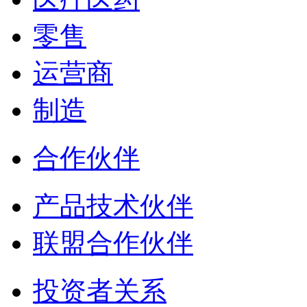
零售
运营商
制造
合作伙伴
产品技术伙伴
联盟合作伙伴
投资者关系